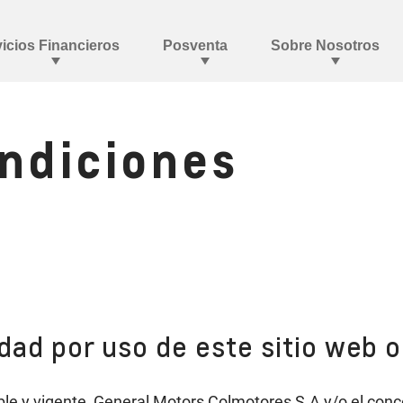
ondiciones
dad por uso de este sitio web 
able y vigente, General Motors Colmotores S.A y/o el con